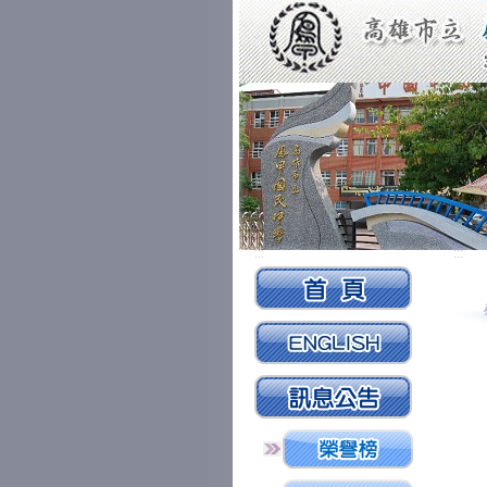
:::
:::