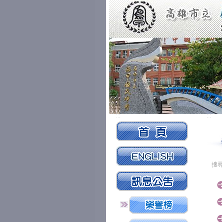
:::
:::
搜